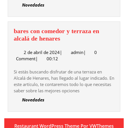
Novedades
bares con comedor y terraza en
bares
alcalá de henares
con
2
admin
2 de abril de 2024
|
comedor
admin
|
0
de
Comment
|
00:12
y
abril
terraza
de
Si estás buscando disfrutar de una terraza en
en
2024
Alcalá de Henares, has llegado al lugar indicado. En
alcalá
este artículo, te contaremos todo lo que necesitas
de
saber sobre las mejores opciones
henares
Novedades
Restaurant WordPress Theme
Por VWThemes