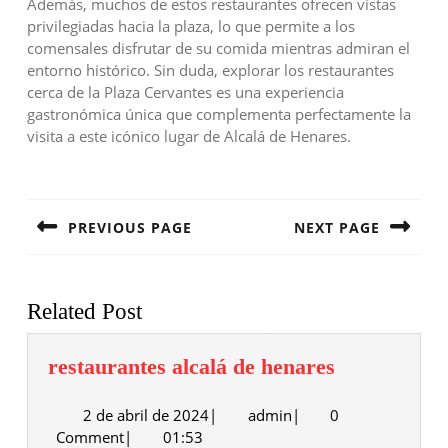
Además, muchos de estos restaurantes ofrecen vistas
privilegiadas hacia la plaza, lo que permite a los
comensales disfrutar de su comida mientras admiran el
entorno histórico. Sin duda, explorar los restaurantes
cerca de la Plaza Cervantes es una experiencia
gastronómica única que complementa perfectamente la
visita a este icónico lugar de Alcalá de Henares.
Navegación
de
PREVIOUS PAGE
NEXT PAGE
entradas
Entrada
Siguiente
anterior:
entrada:
Related Post
restaurante
restaurantes alcalá de henares
alcalá
2
admin
2 de abril de 2024
|
admin
|
0
de
de
Comment
|
01:53
henares