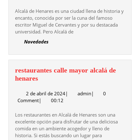
abril
de
Alcalá de Henares es una ciudad llena de historia y
2024
encanto, conocida por ser la cuna del famoso
escritor Miguel de Cervantes y por su destacada
universidad. Pero Alcalá de
Novedades
restaurantes calle mayor alcalá de
restaurantes
henares
calle
2
admin
2 de abril de 2024
mayor
|
admin
|
0
de
Comment
|
00:12
alcalá
abril
de
de
Los restaurantes en Alcalá de Henares son una
henares
2024
excelente opción para disfrutar de una deliciosa
comida en un ambiente acogedor y lleno de
historia. Si estás buscando un lugar para