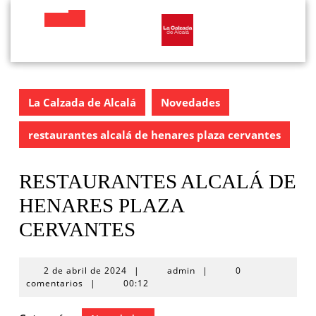
Saltar
al
Botón
contenido
de
apertura
La Calzada de Alcalá
Novedades
restaurantes alcalá de henares plaza cervantes
RESTAURANTES ALCALÁ DE
HENARES PLAZA
CERVANTES
2
2 de abril de 2024
|
admin
|
0
de
comentarios
|
00:12
abril
de