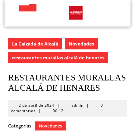
Saltar
al
Botón
contenido
de
apertura
La Calzada de Alcalá
Novedades
restaurantes murallas alcalá de henares
RESTAURANTES MURALLAS
ALCALÁ DE HENARES
2
2 de abril de 2024
|
admin
|
0
de
comentarios
|
00:12
abril
de
Categorías:
Novedades
2024