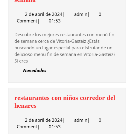
con
2
admin
2 de abril de 2024
menú
|
admin
|
0
de
Comment
|
01:53
casero
abril
fin
de
Descubre los mejores restaurantes con menú fin
de
2024
de semana cerca de Vitoria-Gasteiz ¿Estás
semana
buscando un lugar especial para disfrutar de un
delicioso menú fin de semana en Vitoria-Gasteiz?
Si eres
Novedades
restaurantes con niños corredor del
restaurantes
henares
con
2
admin
2 de abril de 2024
niños
|
admin
|
0
de
Comment
|
01:53
corredor
abril