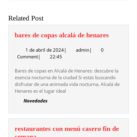
Entrada
Siguiente
anterior:
entrada:
Related Post
bares
bares de copas alcalá de henares
de
1
admin
1 de abril de 2024
|
admin
|
0
copas
de
Comment
|
22:45
alcalá
abril
de
de
Bares de copas en Alcalá de Henares: descubre la
henares
2024
esencia nocturna de la ciudad Si estás buscando
disfrutar de una animada vida nocturna, Alcalá de
Henares es el lugar ideal
Novedades
restaurantes con menú casero fin de
restaurantes
semana