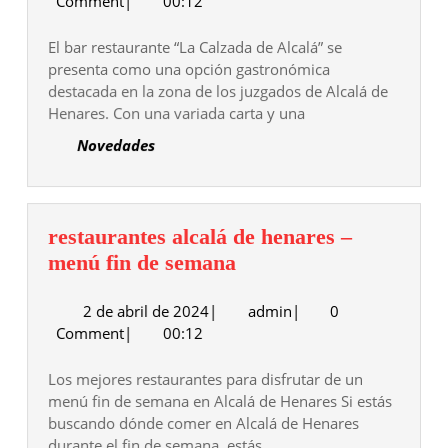
Comment
|
00:12
de
abril
henares
de
El bar restaurante “La Calzada de Alcalá” se
2024
presenta como una opción gastronómica
destacada en la zona de los juzgados de Alcalá de
Henares. Con una variada carta y una
Novedades
restaurantes alcalá de henares –
restaurantes
menú fin de semana
alcalá
2
admin
2 de abril de 2024
|
de
admin
|
0
de
Comment
|
00:12
henares
abril
–
de
Los mejores restaurantes para disfrutar de un
menú
2024
menú fin de semana en Alcalá de Henares Si estás
fin
buscando dónde comer en Alcalá de Henares
de
durante el fin de semana, estás