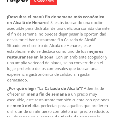
Categorías:
Novedades
2024
¡Descubre el menú fin de semana más económico
en Alcalá de Henares!
Si estás buscando una opción
asequible para disfrutar de una deliciosa comida durante
el fin de semana, no puedes dejar pasar la oportunidad
de visitar el bar restaurante “La Calzada de Alcalá”.
Situado en el centro de Alcalá de Henares, este
establecimiento se destaca como uno de los
mejores
restaurantes en la zona
. Con un ambiente acogedor y
una amplia variedad de platos, se ha convertido en el
lugar preferido de los comensales que buscan una
experiencia gastronómica de calidad sin gastar
demasiado.
¿Por qué elegir “La Calzada de Alcalá”?
Además de
ofrecer un
menú fin de semana
a un precio muy
asequible, este restaurante también cuenta con opciones
de
menú del día
, perfectas para aquellos que prefieren
disfrutar de un almuerzo completo a un precio reducido.
Su ubicación en el
centro de Alcalá de Henares
lo