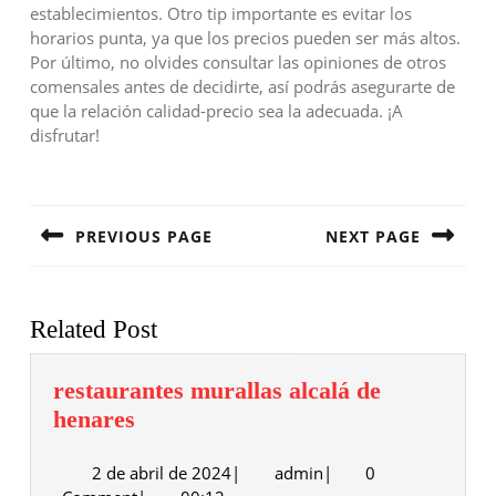
establecimientos. Otro tip importante es evitar los
horarios punta, ya que los precios pueden ser más altos.
Por último, no olvides consultar las opiniones de otros
comensales antes de decidirte, así podrás asegurarte de
que la relación calidad-precio sea la adecuada. ¡A
disfrutar!
Navegación
de
PREVIOUS PAGE
NEXT PAGE
entradas
Entrada
Siguiente
anterior:
entrada:
Related Post
restaurantes murallas alcalá de
restaurantes
henares
murallas
2
admin
2 de abril de 2024
alcalá
|
admin
|
0
de