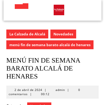
Saltar
al
Botón
contenido
de
apertura
La Calzada de Alcalá
Novedades
menú fin de semana barato alcalá de henares
MENÚ FIN DE SEMANA
BARATO ALCALÁ DE
HENARES
2
2 de abril de 2024
|
admin
|
0
de
comentarios
|
00:12
abril
de