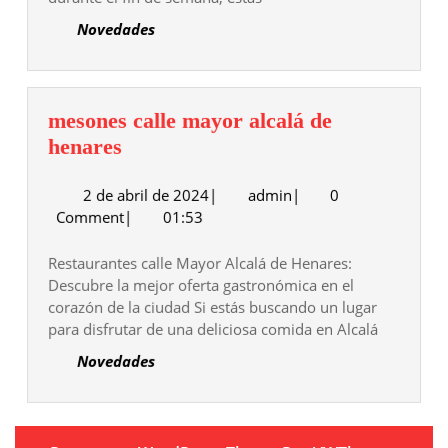
semana
Novedades
mesones calle mayor alcalá de
mesones
henares
calle
2
admin
2 de abril de 2024
mayor
|
admin
|
0
de
Comment
|
01:53
alcalá
abril
de
de
Restaurantes calle Mayor Alcalá de Henares:
henares
2024
Descubre la mejor oferta gastronómica en el
corazón de la ciudad Si estás buscando un lugar
para disfrutar de una deliciosa comida en Alcalá
Novedades